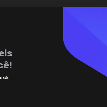
eis
cê!
o são