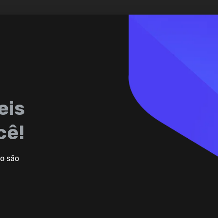
eis
cê!
o são